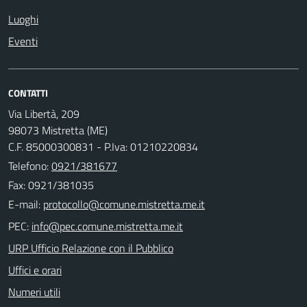
Luoghi
Eventi
CONTATTI
Via Libertà, 209
98073 Mistretta (ME)
C.F. 85000300831 - P.Iva: 01210220834
Telefono:
0921/381677
Fax: 0921/381035
E-mail:
PEC:
URP Ufficio Relazione con il Pubblico
Uffici e orari
Numeri utili