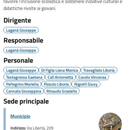
favorire l’inclusione scolastica e sostenere iniziative culturali e
didattiche rivolte ai giovani.
Dirigente
Laganà Giuseppe
Responsabile
Laganà Giuseppe
Personale
Laganà Giuseppe
Di Figlia Liana Monica
Travagliato Liboria
Testagrossa Gaetana
Calì Antonietta
Cavolo Vincenza
Pellegrino Mariella
Pizzuto Liboria
Nigrelli Giusy
Cannata Giuseppina
Rinaudo Graziella
Sede principale
Municipio
Indirizzo:
Via Libertà, 209