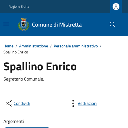
Regione Sicilia
Comune di Mistretta
Home
/
Amministrazione
/
Personale amministrativo
/
Spallino Enrico
Spallino Enrico
Segretario Comunale.
Condividi
Vedi azioni
Argomenti