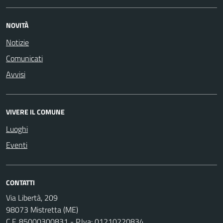
NOVITÀ
Notizie
Comunicati
Avvisi
VIVERE IL COMUNE
Luoghi
Eventi
CONTATTI
Via Libertà, 209
98073 Mistretta (ME)
C.F. 85000300831 - P.Iva: 01210220834