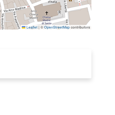
Leaflet
|
©
OpenStreetMap
contributors