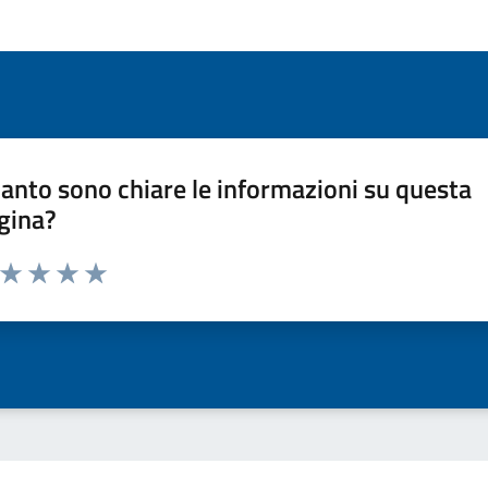
anto sono chiare le informazioni su questa
gina?
a da 1 a 5 stelle la pagina
ta 1 stelle su 5
Valuta 2 stelle su 5
Valuta 3 stelle su 5
Valuta 4 stelle su 5
Valuta 5 stelle su 5