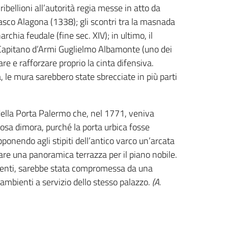
bellioni all’autorità regia messe in atto da
asco Alagona (1338); gli scontri tra la masnada
rchia feudale (fine sec. XIV); in ultimo, il
l Capitano d’Armi Guglielmo Albamonte (uno dei
nare e rafforzare proprio la cinta difensiva.
 le mura sarebbero state sbrecciate in più parti
o della Porta Palermo che, nel 1771, veniva
uosa dimora, purché la porta urbica fosse
onendo agli stipiti dell’antico varco un’arcata
 una panoramica terrazza per il piano nobile.
ecenti, sarebbe stata compromessa da una
 ambienti a servizio dello stesso palazzo.
(A.