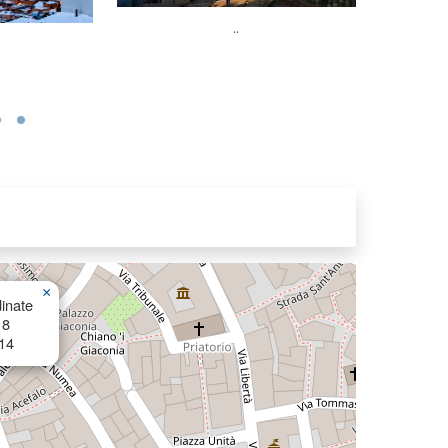
..
×
inate
18
14