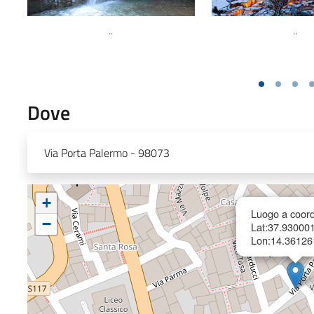
..
..
Dove
Via Porta Palermo - 98073
+
Luogo a coord
−
Lat:37.93000
Lon:14.36126