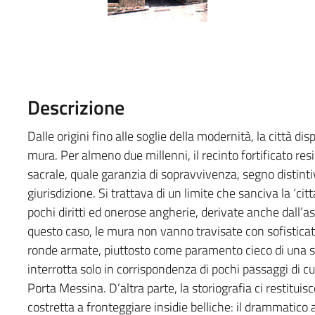
Descrizione
Dalle origini fino alle soglie della modernità, la città d
mura. Per almeno due millenni, il recinto fortificato re
sacrale, quale garanzia di sopravvivenza, segno distinti
giurisdizione. Si trattava di un limite che sanciva la ‘ci
pochi diritti ed onerose angherie, derivate anche dall’as
questo caso, le mura non vanno travisate con sofistica
ronde armate, piuttosto come paramento cieco di una se
interrotta solo in corrispondenza di pochi passaggi di c
Porta Messina. D’altra parte, la storiografia ci restituisc
costretta a fronteggiare insidie belliche: il drammatico