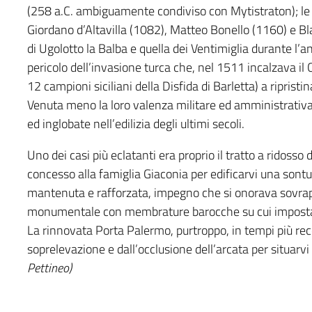
(258 a.C. ambiguamente condiviso con Mytistraton); le ri
Giordano d’Altavilla (1082), Matteo Bonello (1160) e Bl
di Ugolotto la Balba e quella dei Ventimiglia durante l’ana
pericolo dell’invasione turca che, nel 1511 incalzava i
12 campioni siciliani della Disfida di Barletta) a ripristi
Venuta meno la loro valenza militare ed amministrativa,
ed inglobate nell’edilizia degli ultimi secoli.
Uno dei casi più eclatanti era proprio il tratto a ridoss
concesso alla famiglia Giaconia per edificarvi una sont
mantenuta e rafforzata, impegno che si onorava sovrapp
monumentale con membrature barocche su cui impostare
La rinnovata Porta Palermo, purtroppo, in tempi più r
soprelevazione e dall’occlusione dell’arcata per situarvi
Pettineo)