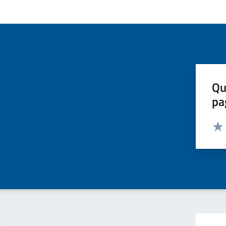
Qu
pa
Valut
Valu