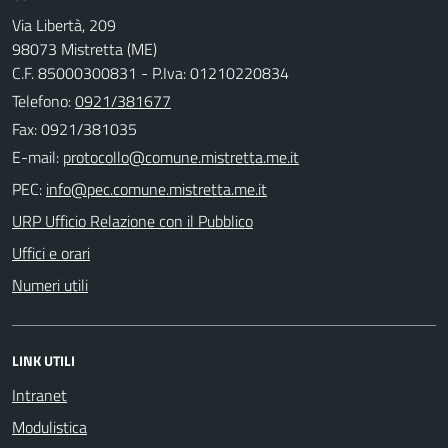
Via Libertà, 209
98073 Mistretta (ME)
C.F. 85000300831 - P.Iva: 01210220834
Telefono:
0921/381677
Fax: 0921/381035
E-mail:
PEC:
URP Ufficio Relazione con il Pubblico
Uffici e orari
Numeri utili
LINK UTILI
Intranet
Modulistica