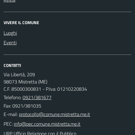
VIVERE IL COMUNE
Luoghi
Eventi
CONTATTI
Via Libertà, 209
98073 Mistretta (ME)
C.F. 85000300831 - P.Iva: 01210220834
Telefono:
0921/381677
Fax: 0921/381035
E-mail:
PEC:
URP Ufficio Relazione con il Pubblico