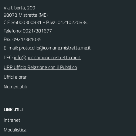
Via Libertà, 209
98073 Mistretta (ME)
C.F. 85000300831 - P.Iva: 01210220834
Telefono:
0921/381677
Fax: 0921/381035
E-mail:
PEC:
URP Ufficio Relazione con il Pubblico
Uffici e orari
Numeri utili
LINK UTILI
Intranet
Modulistica